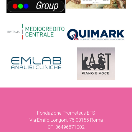
Fondazione Prometeus ETS
Via Emilio Longoni, 75 00155 Roma
CF: 06496871002