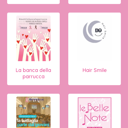
La banca della
Hair Smile
parrucca