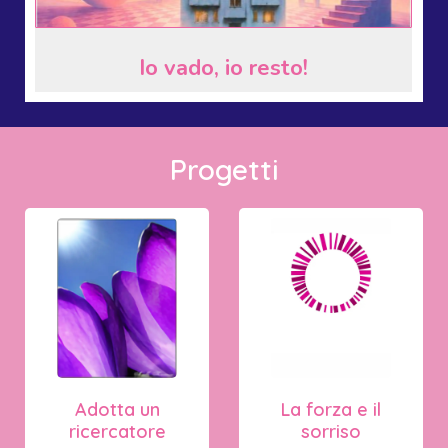
Io vado, io resto!
Progetti
Adotta un
La forza e il
ricercatore
sorriso