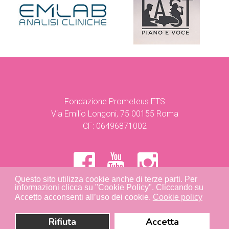
Fondazione Prometeus ETS
Via Emilio Longoni, 75 00155 Roma
CF: 06496871002
Questo sito utilizza cookie anche di terze parti. Per
informazioni clicca su "Cookie Policy". Cliccando su
Accetto acconsenti all’uso dei cookie.
Cookie policy
Privacy Policy
|
Cookie Policy
Rifiuta
Accetta