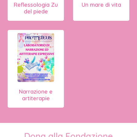
Reflessologia Zu
Un mare di vita
del piede
Narrazione e
artiterapie
Dona alla Fondazione