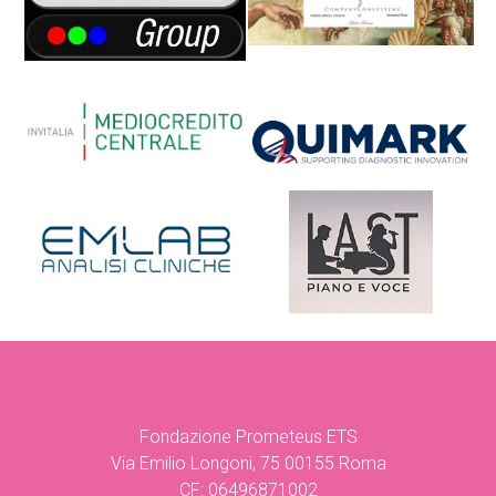
Fondazione Prometeus ETS
Via Emilio Longoni, 75 00155 Roma
CF: 06496871002