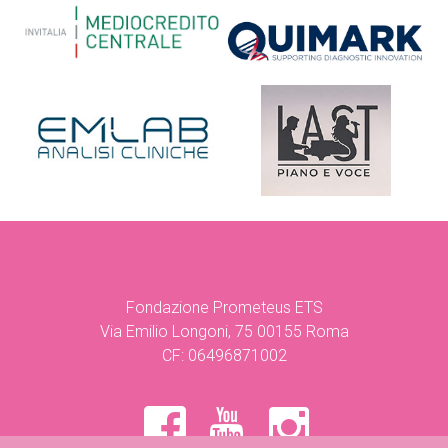
Fondazione Prometeus ETS
Via Emilio Longoni, 75 00155 Roma
CF: 06496871002