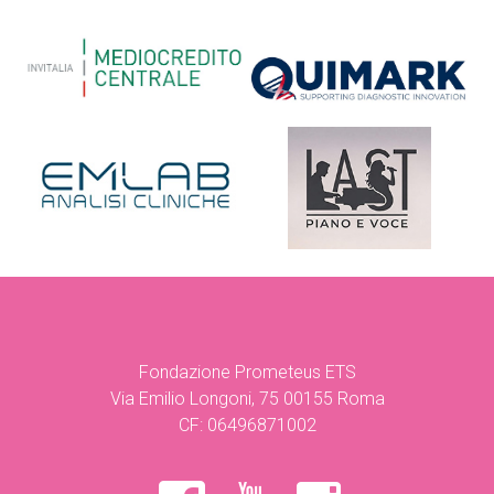
Fondazione Prometeus ETS
Via Emilio Longoni, 75 00155 Roma
CF: 06496871002