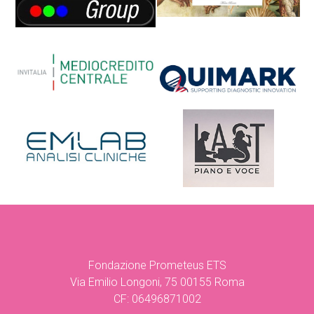
Fondazione Prometeus ETS
Via Emilio Longoni, 75 00155 Roma
CF: 06496871002