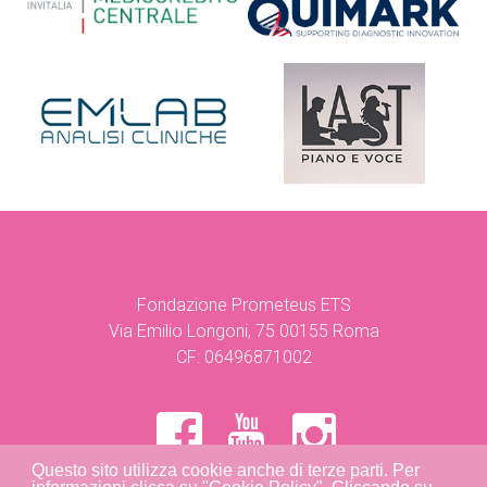
Fondazione Prometeus ETS
Via Emilio Longoni, 75 00155 Roma
CF: 06496871002
Questo sito utilizza cookie anche di terze parti. Per