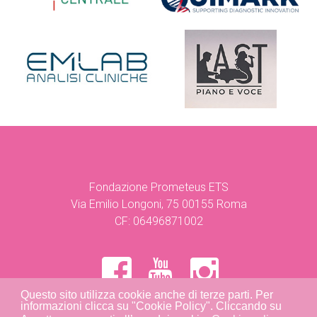
Fondazione Prometeus ETS
Via Emilio Longoni, 75 00155 Roma
CF: 06496871002
Questo sito utilizza cookie anche di terze parti. Per
informazioni clicca su "Cookie Policy". Cliccando su